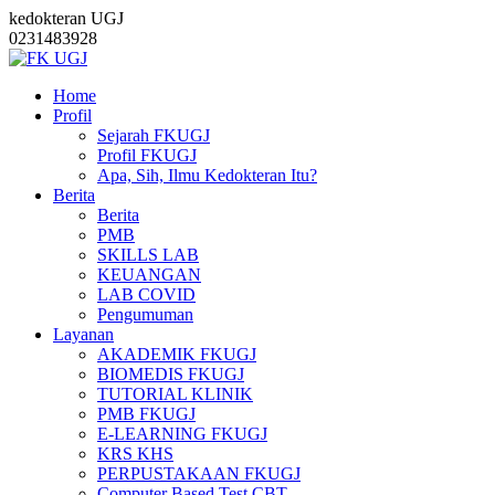
kedokteran UGJ
0231483928
Home
Profil
Sejarah FKUGJ
Profil FKUGJ
Apa, Sih, Ilmu Kedokteran Itu?
Berita
Berita
PMB
SKILLS LAB
KEUANGAN
LAB COVID
Pengumuman
Layanan
AKADEMIK FKUGJ
BIOMEDIS FKUGJ
TUTORIAL KLINIK
PMB FKUGJ
E-LEARNING FKUGJ
KRS KHS
PERPUSTAKAAN FKUGJ
Computer Based Test CBT