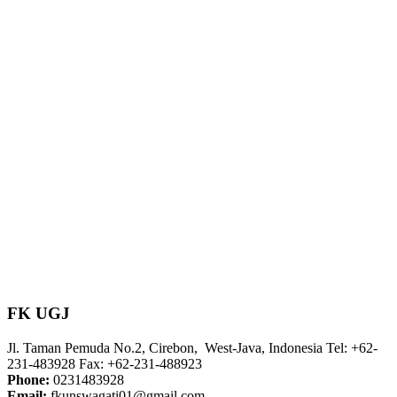
FK UGJ
Jl. Taman Pemuda No.2, Cirebon, West-Java, Indonesia Tel: +62-
231-483928 Fax: +62-231-488923
Phone:
0231483928
Email:
fkunswagati01@gmail.com