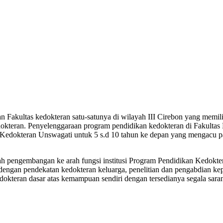
 Fakultas kedokteran satu-satunya di wilayah III Cirebon yang memili
kteran. Penyelenggaraan program pendidikan kedokteran di Fakultas
tas Kedokteran Unswagati untuk 5 s.d 10 tahun ke depan yang menga
 pengembangan ke arah fungsi institusi Program Pendidikan Kedoktera
dengan pendekatan kedokteran keluarga, penelitian dan pengabdian k
kedokteran dasar atas kemampuan sendiri dengan tersedianya segala sa