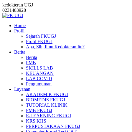
kedokteran UGJ
0231483928
Home
Profil
Sejarah FKUGJ
Profil FKUGJ
Apa, Sih, Ilmu Kedokteran Itu?
Berita
Berita
PMB
SKILLS LAB
KEUANGAN
LAB COVID
Pengumuman
Layanan
AKADEMIK FKUGJ
BIOMEDIS FKUGJ
TUTORIAL KLINIK
PMB FKUGJ
E-LEARNING FKUGJ
KRS KHS
PERPUSTAKAAN FKUGJ
Computer Based Test CBT