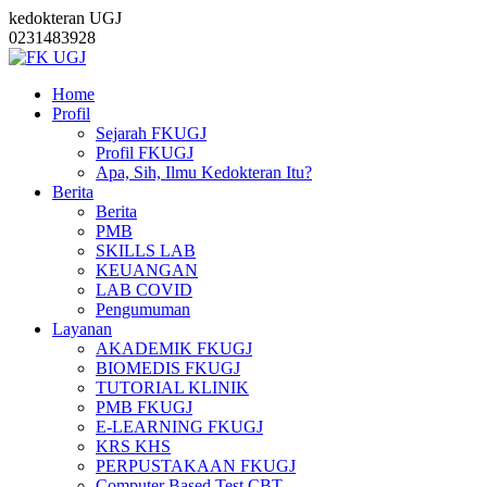
kedokteran UGJ
0231483928
Home
Profil
Sejarah FKUGJ
Profil FKUGJ
Apa, Sih, Ilmu Kedokteran Itu?
Berita
Berita
PMB
SKILLS LAB
KEUANGAN
LAB COVID
Pengumuman
Layanan
AKADEMIK FKUGJ
BIOMEDIS FKUGJ
TUTORIAL KLINIK
PMB FKUGJ
E-LEARNING FKUGJ
KRS KHS
PERPUSTAKAAN FKUGJ
Computer Based Test CBT