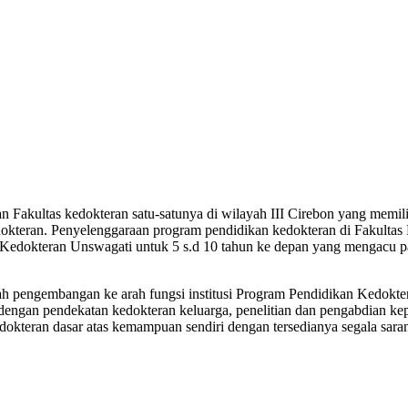
 Fakultas kedokteran satu-satunya di wilayah III Cirebon yang memili
kteran. Penyelenggaraan program pendidikan kedokteran di Fakultas
tas Kedokteran Unswagati untuk 5 s.d 10 tahun ke depan yang menga
 pengembangan ke arah fungsi institusi Program Pendidikan Kedoktera
dengan pendekatan kedokteran keluarga, penelitian dan pengabdian k
kedokteran dasar atas kemampuan sendiri dengan tersedianya segala sa