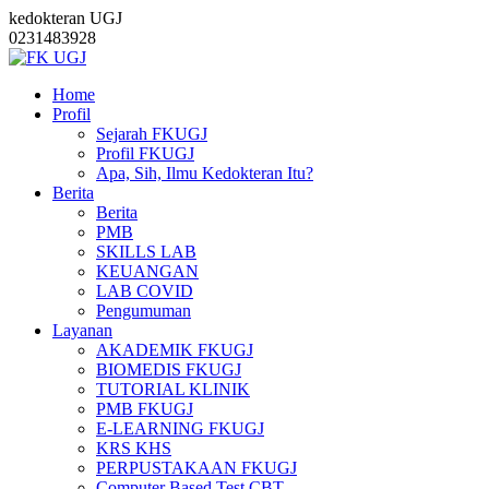
kedokteran UGJ
0231483928
Home
Profil
Sejarah FKUGJ
Profil FKUGJ
Apa, Sih, Ilmu Kedokteran Itu?
Berita
Berita
PMB
SKILLS LAB
KEUANGAN
LAB COVID
Pengumuman
Layanan
AKADEMIK FKUGJ
BIOMEDIS FKUGJ
TUTORIAL KLINIK
PMB FKUGJ
E-LEARNING FKUGJ
KRS KHS
PERPUSTAKAAN FKUGJ
Computer Based Test CBT