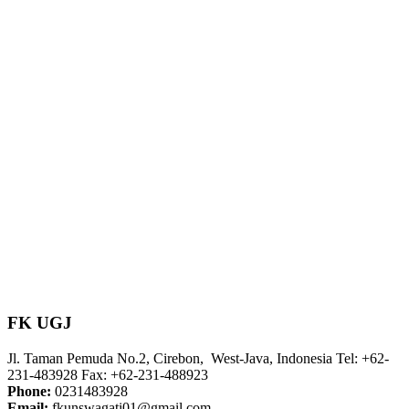
FK UGJ
Jl. Taman Pemuda No.2, Cirebon, West-Java, Indonesia Tel: +62-
231-483928 Fax: +62-231-488923
Phone:
0231483928
Email:
fkunswagati01@gmail.com