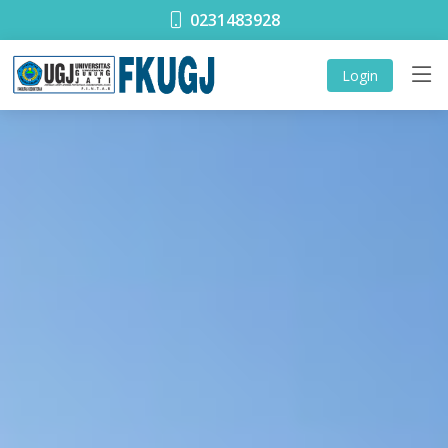
0231483928
Login