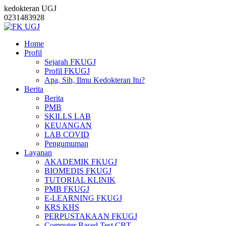
kedokteran UGJ
0231483928
Home
Profil
Sejarah FKUGJ
Profil FKUGJ
Apa, Sih, Ilmu Kedokteran Itu?
Berita
Berita
PMB
SKILLS LAB
KEUANGAN
LAB COVID
Pengumuman
Layanan
AKADEMIK FKUGJ
BIOMEDIS FKUGJ
TUTORIAL KLINIK
PMB FKUGJ
E-LEARNING FKUGJ
KRS KHS
PERPUSTAKAAN FKUGJ
Computer Based Test CBT