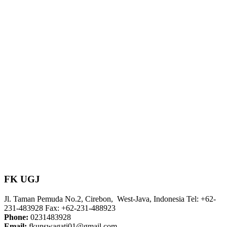
FK UGJ
Jl. Taman Pemuda No.2, Cirebon, West-Java, Indonesia Tel: +62-
231-483928 Fax: +62-231-488923
Phone:
0231483928
Email:
fkunswagati01@gmail.com