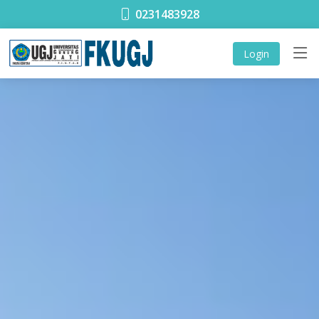
0231483928
Login