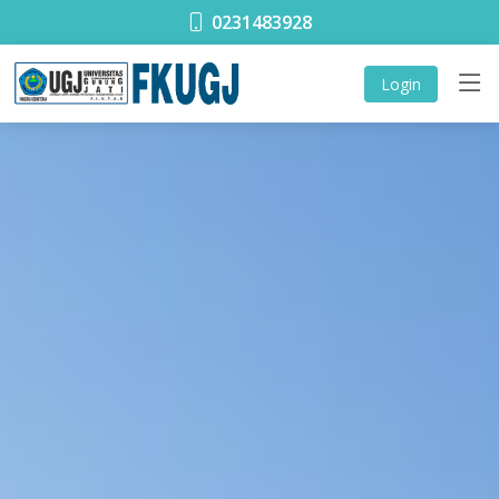
0231483928
Login