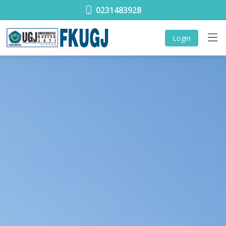
0231483928
Login