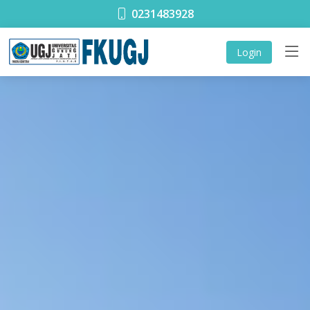
0231483928
Login