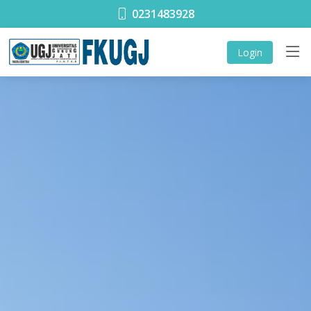
0231483928
Login