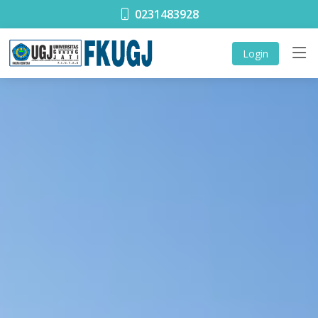
0231483928
Login