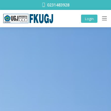
0231483928
Login