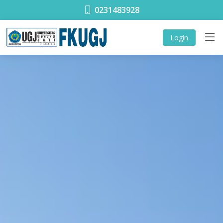
0231483928
Login