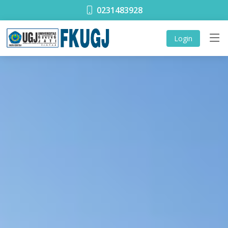
0231483928
Login