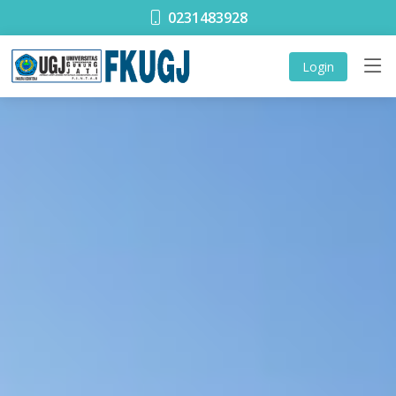
0231483928
Login