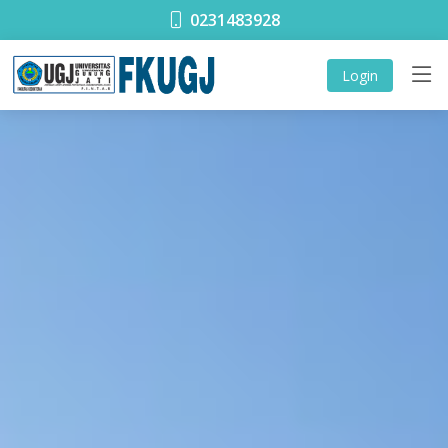
0231483928
Login