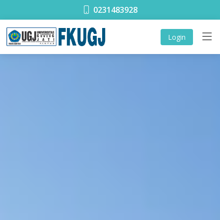
0231483928
Login