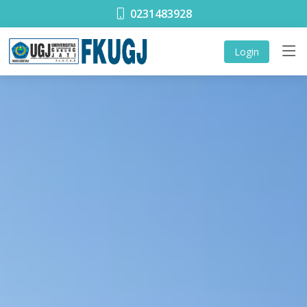
0231483928
Login