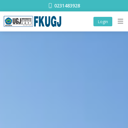
0231483928
Login