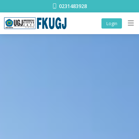
0231483928
Login