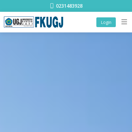
0231483928
Login