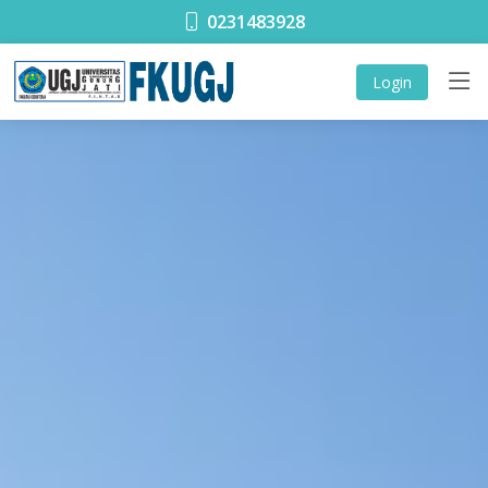
0231483928
Login