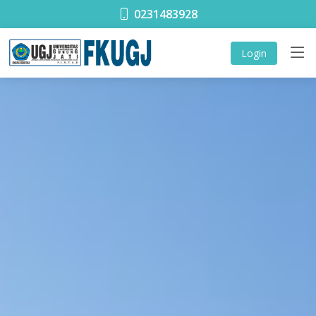
0231483928
Login