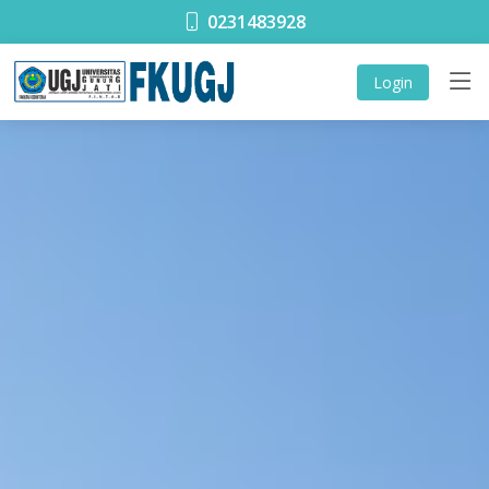
0231483928
Login