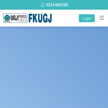
0231483928
Login