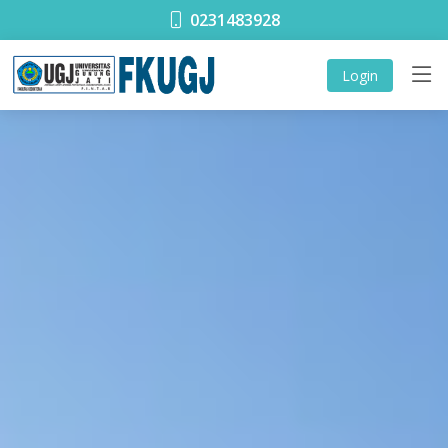
0231483928
Login