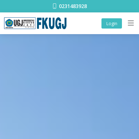
0231483928
Login