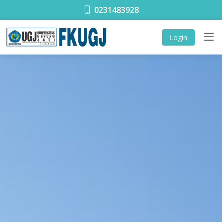
0231483928
Login