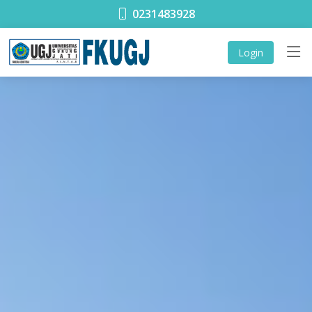
0231483928
Login