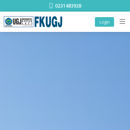
0231483928
Login