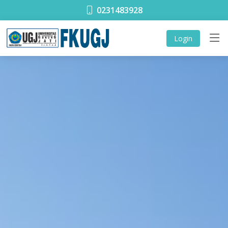
0231483928
Login