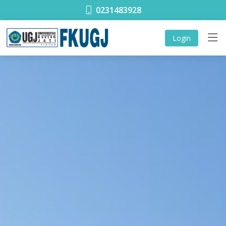
0231483928
Login