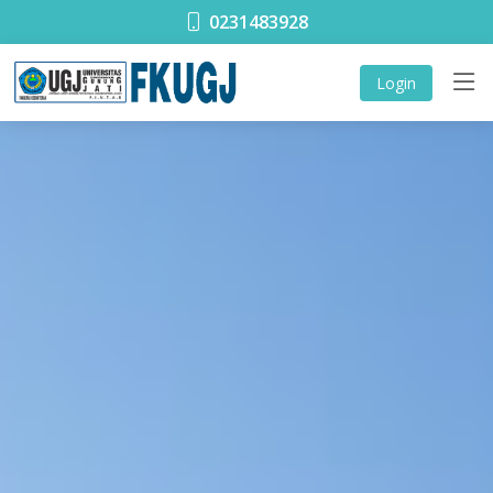
0231483928
Login