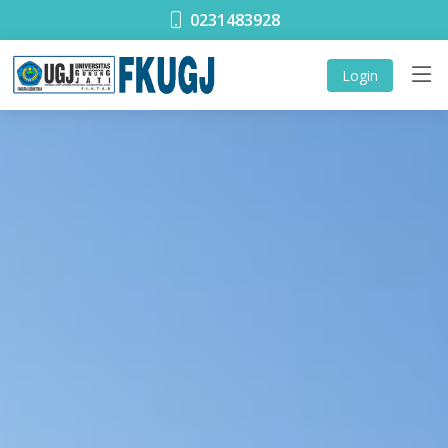
0231483928
Login