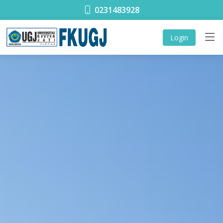
0231483928
Login