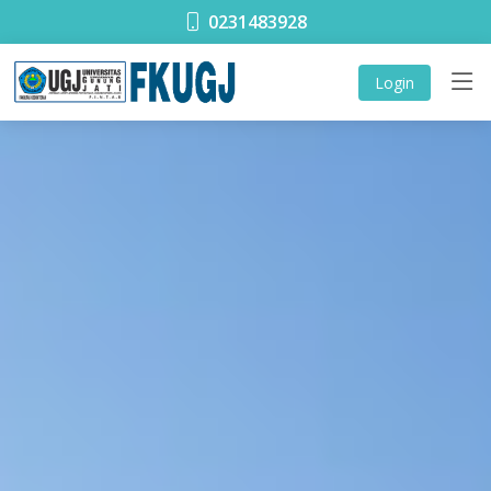
0231483928
Login