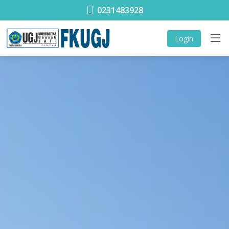
0231483928
Login