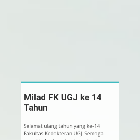
Milad FK UGJ ke 14
Tahun
Pengumuman Hasil
Selamat ulang tahun yang ke-14
Fakultas Kedokteran UGJ. Semoga
PMB Gelombang 2