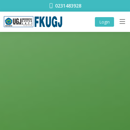
0231483928
Login