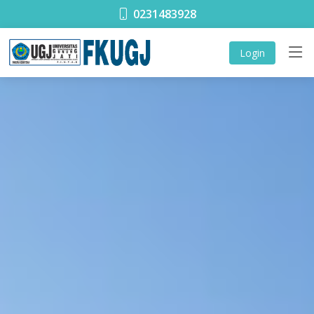
0231483928
Login