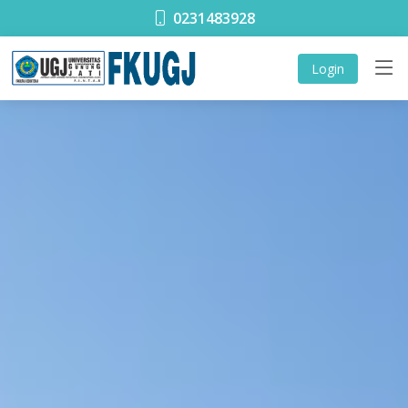
0231483928
Login