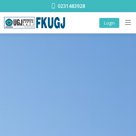
0231483928
Login