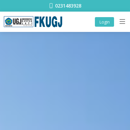
0231483928
Login