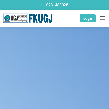
0231483928
Login