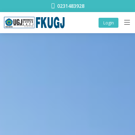
0231483928
Login