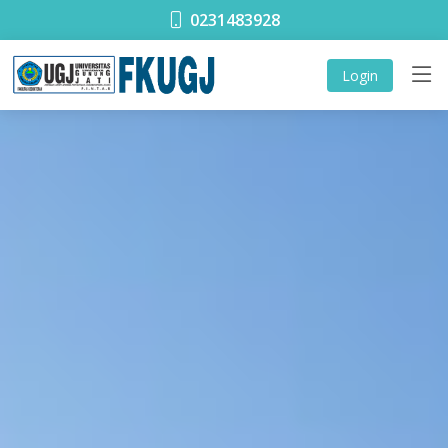
0231483928
Login