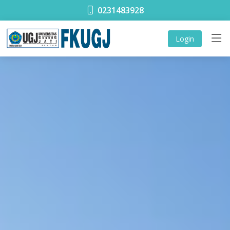
0231483928
Login