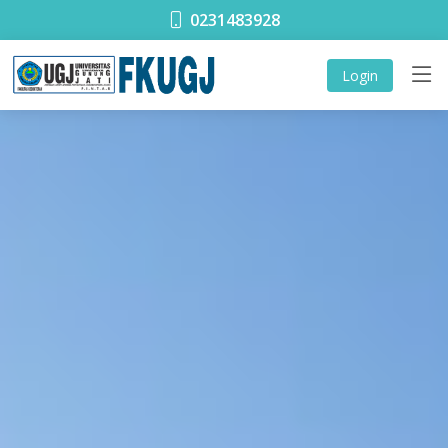
0231483928
Login