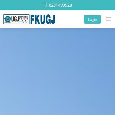
0231483928
Login