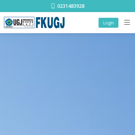
0231483928
Login